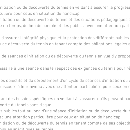
professionnelle Educateur de tennis (CQP 
nitiation ou de découverte du tennis en veillant à assurer la progres
ET) a vocation à faire découvrir et à 
culière pour ceux en situation de handicap.
accompagner les pratiquants dans la 
’initiation ou de découverte du tennis et des situations pédagogiques
découverte, l’initiation et la poursuite de 
du temps, du lieu disponible et des publics, avec une attention part
l’activité tennis tout en veillant à leur sécurité 
et à celle des tiers.
’assurer l’intégrité physique et la protection des différents publics 
ou de découverte du tennis en tenant compte des obligations légales 
e de séances d’initiation ou de découverte du tennis en vue d’y propo
essaire à une séance dans le respect des exigences du tennis pour r
des objectifs et du déroulement d’un cycle de séances d’initiation ou
 discours à leur niveau avec une attention particulière pour ceux en 
ant des besoins spécifiques en veillant à s’assurer qu’ils peuvent par
verte du tennis sans risque.
publics tout au long d’une séance d’initiation ou de découverte du t
c une attention particulière pour ceux en situation de handicap.
itiation ou de découverte du tennis en tenant compte de ses objectifs
iques spécifiques au tennis.