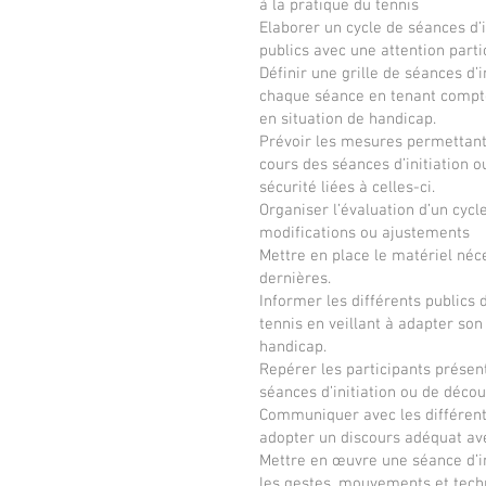
à la pratique du tennis
Elaborer un cycle de séances d’i
publics avec une attention parti
Définir une grille de séances d
chaque séance en tenant compte 
en situation de handicap.
Prévoir les mesures permettant d
cours des séances d’initiation 
sécurité liées à celles-ci.
Organiser l’évaluation d’un cycl
modifications ou ajustements
Mettre en place le matériel néc
dernières.
Informer les différents publics 
tennis en veillant à adapter son
handicap.
Repérer les participants présent
séances d’initiation ou de décou
Communiquer avec les différents 
adopter un discours adéquat ave
Mettre en œuvre une séance d’in
les gestes, mouvements et techn