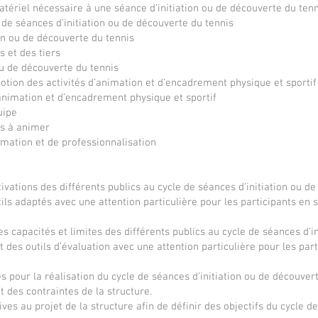
atériel nécessaire à une séance d’initiation ou de découverte du tenn
certification adaptée.

 de séances d’initiation ou de découverte du tennis
on ou de découverte du tennis
Permettre aux pratiquants et joueurs / 
s et des tiers
joueuses d’obtenir une certification pour 
ou de découverte du tennis
pouvoir enseigner le tennis contre 
otion des activités d’animation et d’encadrement physique et sportif
rémunération et faire bénéficier les 
’animation et d’encadrement physique et sportif
pratiquants de leur expertise de cette 
uipe
pratique.

és à animer
mation et de professionnalisation
Répondre aux besoins énoncés par les 
dirigeants de clubs en enseignants dans 
l’activité du tennis

otivations des différents publics au cycle de séances d’initiation ou d
ils adaptés avec une attention particulière pour les participants en s
Soutenir la compétitivité sportive, 
es capacités et limites des différents publics au cycle de séances d’in
académique et économique de la France 
t des outils d’évaluation avec une attention particulière pour les par
dans l’activité du tennis.

 pour la réalisation du cycle de séances d’initiation ou de découver
 des contraintes de la structure.
tives au projet de la structure afin de définir des objectifs du cycle 
Ainsi, le titulaire du Certificat de qualification 