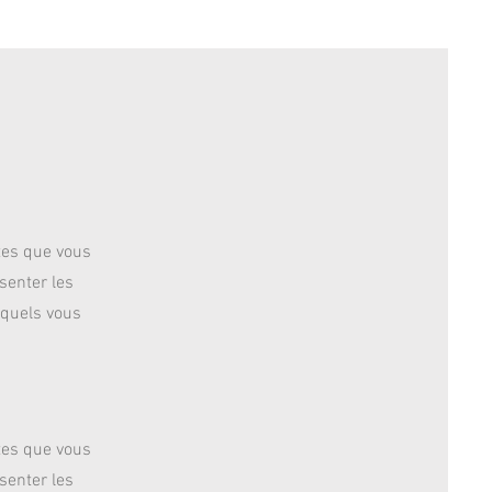
tes que vous
senter les
squels vous
tes que vous
senter les