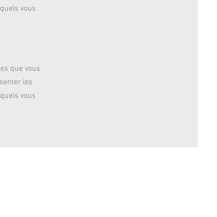
squels vous
tes que vous
senter les
squels vous