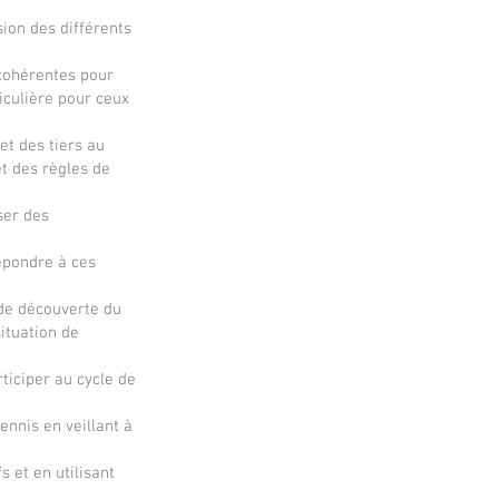
sion des différents
 cohérentes pour
iculière pour ceux
et des tiers au
et des règles de
ser des
épondre à ces
 de découverte du
situation de
ticiper au cycle de
ennis en veillant à
 et en utilisant