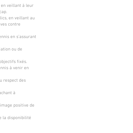
en veillant à leur
cap.
cs, en veillant au
ives contre
ennis en s’assurant
iation ou de
jectifs fixés.
nnis à venir en
au respect des
achant à
e image positive de
 la disponibilité