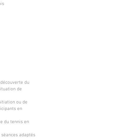
is
e découverte du
ituation de
itiation ou de
ticipants en
te du tennis en
de séances adaptés