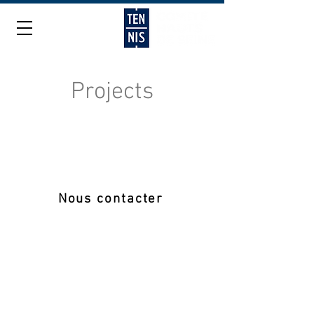
Projects
Nous contacter
COMITE DES HAUTS DE SEINE DE TENNIS
4 rue Edouard Manet
92500 Rueil Malmaison
01 41 39 84 00
comite.hautsdeseine@fft.fr