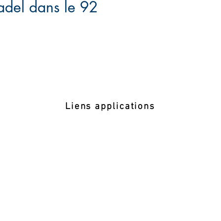
adel dans le 92
Liens applications
TENUP - Mon Espace Tennis
NNIS
Gestion sportive
AEI - Juge Arbitre
© COMITE DES HAUTS DE SEINE DE TENNIS |
Mentions légales