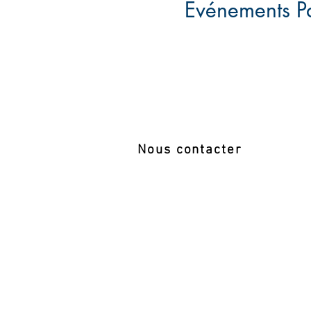
Evénements P
Nous contacter
COMITE DES HAUTS DE SEINE DE TE
4 rue Edouard Manet
92500 Rueil Malmaison
01 41 39 84 00
comite.hautsdeseine@fft.fr