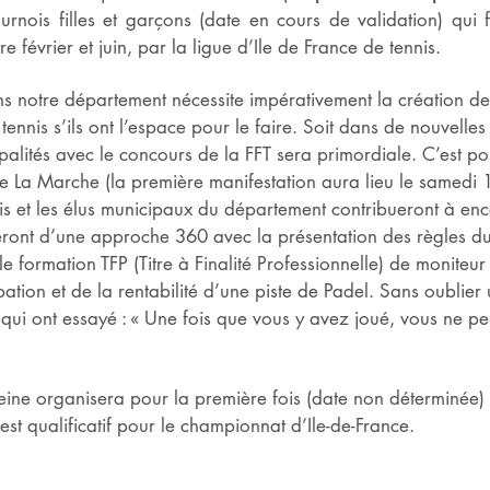
rnois filles et garçons (date en cours de validation) qui f
 février et juin, par la ligue d’Ile de France de tennis.
notre département nécessite impérativement la création de pi
 tennis s’ils ont l’espace pour le faire. Soit dans de nouvelles
palités avec le concours de la FFT sera primordiale. C’est p
 La Marche (la première manifestation aura lieu le samedi 1
nis et les élus municipaux du département contribueront à e
ieront d’une approche 360 avec la présentation des règles du
le formation TFP (Titre à Finalité Professionnelle) de moniteu
tion et de la rentabilité d’une piste de Padel. Sans oublier un
ux qui ont essayé : « Une fois que vous y avez joué, vous ne 
Seine organisera pour la première fois (date non déterminée
t qualificatif pour le championnat d’Ile-de-France.