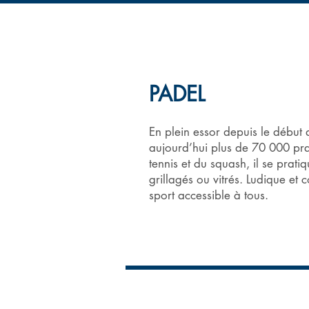
ACCUEIL
LE COMITE
VIE DE CL
PADEL
En plein essor depuis le début
aujourd’hui plus de 70 000 pra
tennis et du squash, il se prati
grillagés ou vitrés. Ludique et c
sport accessible à tous.