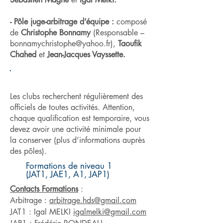
- Pôle juge-arbitrage d’équipe :
composé
de
Christophe Bonnamy
(Responsable –
bonnamychristophe@yahoo.fr
),
Taoufik
Chahed
et
Jean-Jacques Vayssette.
FORMATIONS
Les clubs recherchent régulièrement des
officiels de toutes activités. Attention,
chaque qualification est temporaire, vous
devez avoir une activité minimale pour
la conserver (plus d’informations auprès
des pôles).
Formations de niveau 1
(JAT1, JAE1, A1, JAP1)
Contacts Formations
:
Arbitrage :
arbitrage.hds@gmail.com
JAT1 : Igal MELKI
igalmelki@gmail.com