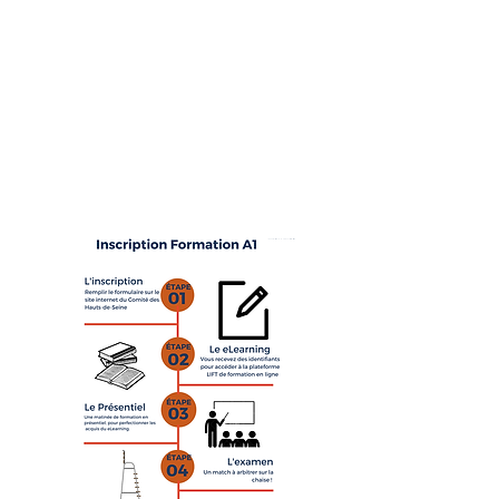
Calendrier des
formations
LIFT
LIFT