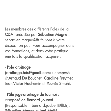
COMMISSION
DEPARTEMENTALE
D’ARBITRAGE (CDA)
Les membres des différents Pôles de la
CDA
(présidée par
Sébastien Magne
–
sebastien.magne@fft.fr
) sont à votre
disposition pour vous accompagner dans
vos formations, et dans votre pratique
une fois la qualification acquise :
- Pôle arbitrage
(
arbitrage.hds@gmail.com
) :
composé
d’
Arnaud Du Bouchet, Caroline Freyther,
Jean-Victor Hachemin
et
Younès Smahi.
- Pôle juge-arbitrage de tournoi :
composé de
Bernard Joubert
(Responsable –
bernard.joubert@fft.fr
),
Sébastien Magne
et
Igal Melki.