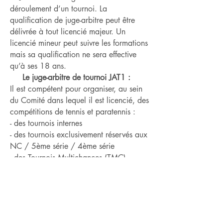
déroulement d’un tournoi. La
qualification de juge-arbitre peut être
délivrée à tout licencié majeur. Un
licencié mineur peut suivre les formations
mais sa qualification ne sera effective
qu’à ses 18 ans.
Le juge-arbitre de tournoi JAT1 :
Il est compétent pour organiser, au sein
du Comité dans lequel il est licencié, des
compétitions de tennis et paratennis :
- des tournois internes
- des tournois exclusivement réservés aux
NC / 5ème série / 4ème série
- des Tournois Multichances (TMC)
ouverts aux NC / 4ème série / 3ème
série, ou des TMC paratennis
- des compétitions de beach-tennis BT25
ou BT100
Pour les tournois de jeunes réunissant