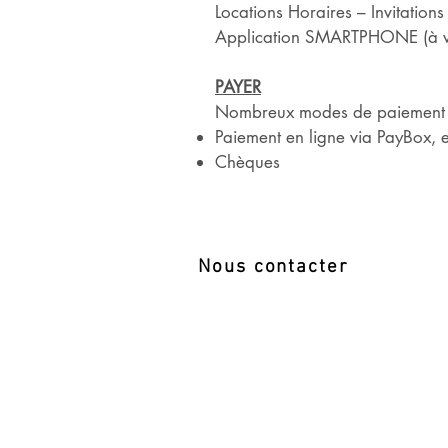
Locations Horaires – Invitations
Application SMARTPHONE (à ven
PAYER
Nombreux modes de paiement p
Paiement en ligne via PayBox, e
Chèques
Nous contacter
COMITE DES HAUTS DE SEINE DE TE
4 rue Edouard Manet
92500 Rueil Malmaison
01 41 39 84 00
comite.hautsdeseine@fft.fr