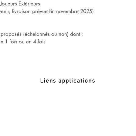
 Joueurs Extérieurs
ir, livraison prévue fin novembre 2025)
roposés (échelonnés ou non) dont :
n 1 fois ou en 4 fois
Liens applications
TENUP - Mon Espace Tennis
NNIS
Gestion sportive
AEI - Juge Arbitre