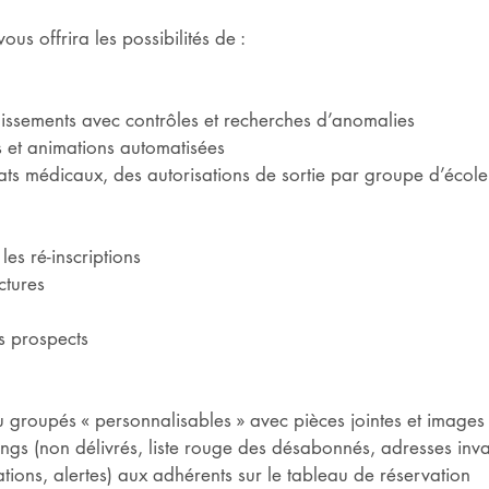
ous offrira les possibilités de :
lissements avec contrôles et recherches d’anomalies
s et animations automatisées
cats médicaux, des autorisations de sortie par groupe d’école
les ré-inscriptions
ctures
s prospects
u groupés « personnalisables » avec pièces jointes et images
ings (non délivrés, liste rouge des désabonnés, adresses inval
ions, alertes) aux adhérents sur le tableau de réservation