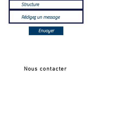
Envoyer
Nous contacter
COMITE DES HAUTS DE SEINE DE TENNIS
4 rue Edouard Manet
92500 Rueil Malmaison
01 41 39 84 00
comite.hautsdeseine@fft.fr
Liens applications