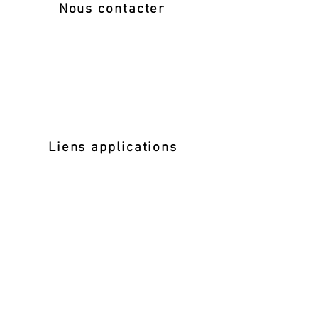
Nous contacter
COMITE DES HAUTS DE SEINE DE TENNIS
4 rue Edouard Manet
92500 Rueil Malmaison
01 41 39 84 00
comite.hautsdeseine@fft.fr
Liens applications
TENUP - Mon Espace Tennis
Gestion sportive
AEI - Juge Arbitre
Liens Réseaux sociaux